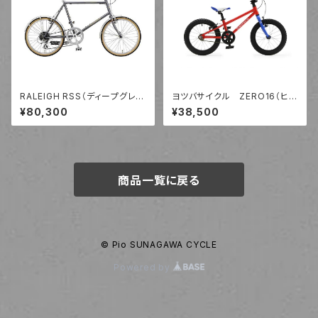
RALEIGH RSS（ディープグレ
ヨツバサイクル ZERO16（ヒー
ー）
ローレッド）
¥80,300
¥38,500
商品一覧に戻る
© Pio SUNAGAWA CYCLE
Powered by